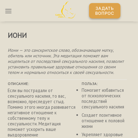
Skip
ЗАДАТЬ
to
ВОПРОС
content
ИОНИ
Иони — это санскритское слово, обозначающее матку,
обитель или источник. Эта медитация поможет вам
исцелиться от последствий сексуального насилия, позволит
установить правильные здоровые отношения со своим
телом и нормально относиться к своей сексуальности.
ОПИСАНИЕ:
ПОЛЬЗА:
Помогает избавиться
Если вы пострадали от
от психологических
сексуального насилия, то вас,
последствий
возможно, преследует стыд.
сексуального насилия
Помимо этого иногда развивается
негативное отношение к
Создает позитивное
собственному телу и
отношение к половой
сексуальности. Медитация
жизни
поможет ускорить ваше
Укрепляет здоровые
выздоровление