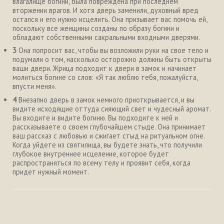
влагалище богини, была повреждена при последнем
вторжении врагов. И хотя дверь заменили, духовный вред
остался и его нужно исцелить. Она призывает вас помочь ей,
поскольку все женщины созданы по образу богини и
обладают собственными сакральными входными дверями.
3
Она попросит вас, чтобы вы возложили руки на свое тело и
подумали о том, насколько осторожно должны быть открыты
ваши двери. Жрица подходит к двери в замок и начинает
молиться богине со слов: «Я так люблю тебя, пожалуйста,
впусти меня».
4
Внезапно дверь в замок немного приоткрывается, и вы
видите исходящие оттуда сияющий свет и чудесный аромат.
Вы входите и видите богиню. Вы подходите к ней и
рассказываете о своем глубочайшем стыде. Она принимает
ваш рассказ с любовью и сжигает стыд на ритуальном огне.
Когда уйдете из святилища, вы будете знать, что получили
глубокое внутреннее исцеление, которое будет
распространяться по всему телу и проявит себя, когда
придет нужный момент.