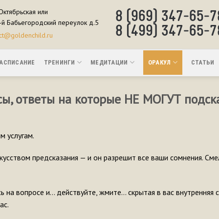
.Октябрьская или
8 (969) ­­­347-65-7
-й Бабьегородский переулок д.5
8 (499) 347-65-7
act@goldenchild.ru
АСПИСАНИЕ
ТРЕНИНГИ
МЕДИТАЦИИ
ОРАКУЛ
СТАТЬИ
сы, ответы на которые НЕ МОГУТ подска
м услугам.
кусством предсказания — и он разрешит все ваши сомнения. См
ь на вопросе и… действуйте, жмите… скрытая в вас внутренняя 
ас.