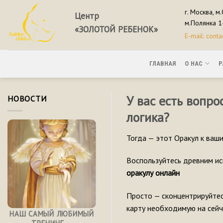
Skip
г. Москва, м
Центр
to
м.Полянка 1
«ЗОЛОТОЙ РЕБЕНОК»
content
E-mail: cont
ГЛАВНАЯ
О НАС
Р
У вас есть вопро
НОВОСТИ
логика?
Тогда — этот Оракул к ваши
Воспользуйтесь древним ис
оракулу онлайн
Просто — сконцентрируйтес
карту необходимую на сейч
НАШ САМЫЙ ЛЮБИМЫЙ