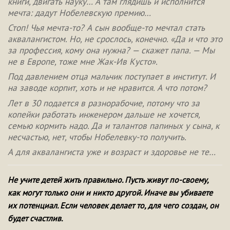
книги, двигать науку… А там глядишь и исполнится
мечта: дадут Нобелевскую премию…
Стоп! Чья мечта-то? А сын вообще-то мечтал стать
аквалангистом. Но, не срослось, конечно. «Да и что это
за профессия, кому она нужна? — скажет папа. — Мы
не в Европе, тоже мне Жак-Ив Кусто».
Под давлением отца мальчик поступает в институт. И
на заводе корпит, хоть и не нравится. А что потом?
Лет в 30 подается в разнорабочие, потому что за
копейки работать инженером дальше не хочется,
семью кормить надо. Да и талантов папиных у сына, к
несчастью, нет, чтобы Нобелевку-то получить.
А для аквалангиста уже и возраст и здоровье не те…
Не учите детей жить правильно. Пусть живут по-своему,
как могут только они и никто другой. Иначе вы убиваете
их потенциал. Если человек делает то, для чего создан, он
будет счастлив.