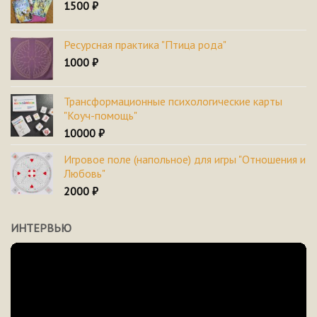
1500
₽
Ресурсная практика "Птица рода"
1000
₽
Трансформационные психологические карты
"Коуч-помощь"
10000
₽
Игровое поле (напольное) для игры "Отношения и
Любовь"
2000
₽
ИНТЕРВЬЮ