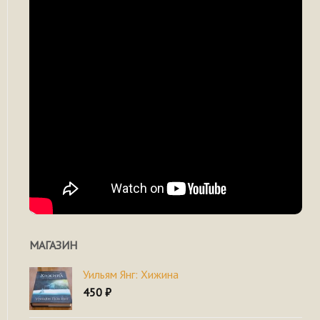
МАГАЗИН
Уильям Янг: Хижина
450
₽